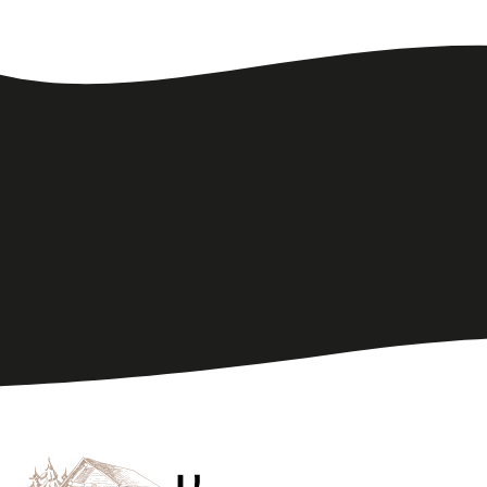
2022 ИП Кондратьева Е. Н.
ИНН 246606875348
Политика обработки персональных данных
Политика конфиденциальности
Публичный договор оферта
Правила проживания
Способы оплаты
Пользовательское соглашение