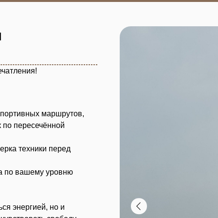
ехники перед
ашему уровню
ргией, но и
овать свободу