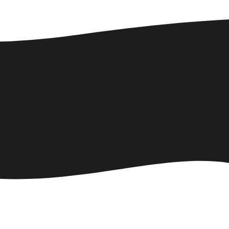
ДОМА
БАНИ
ЦЕНЫ И АКЦИИ
УСЛУГИ
ЭКО-ПОСЁЛОК
КОНТАКТЫ
Дизайн
designmaria.ru