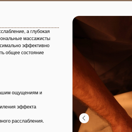
ее состояние
ощущениям и
я эффекта
асслабления.
ние в заботливых
сить у