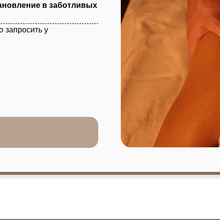
ия!
вных маршрутов,
ресечённой