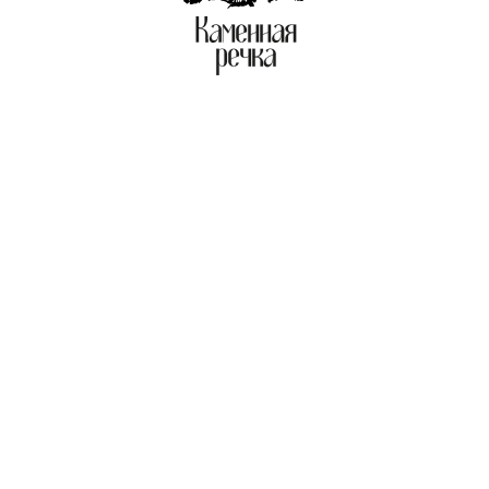
ащают
 отдыха. Они
, учитывая ваши
 улучшить
ередаваемое
сить у