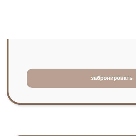
забронировать
МАССАЖ
Массаж в нашем комплексе — это не просто расслабле
забота о вашем теле и самочувствии. Профессиональ
подбирают индивидуальные техники, чтобы максимал