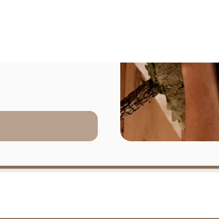
ние, а глубокая
ные массажисты
ьно эффективно