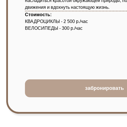
ИП Кондратьева Е. Н.
ИНН 246606875348